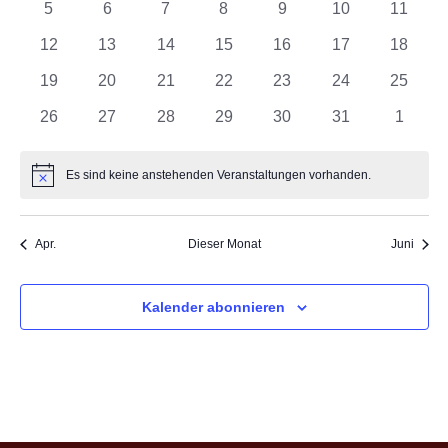
0
0
0
0
0
0
0
5
6
7
8
9
10
11
Veranstaltungen
Veranstaltungen
Veranstaltungen
Veranstaltungen
Veranstaltungen
Veranstaltungen
Veranst
0
0
0
0
0
0
0
12
13
14
15
16
17
18
Veranstaltungen
Veranstaltungen
Veranstaltungen
Veranstaltungen
Veranstaltungen
Veranstaltungen
Veranst
0
0
0
0
0
0
0
19
20
21
22
23
24
25
Veranstaltungen
Veranstaltungen
Veranstaltungen
Veranstaltungen
Veranstaltungen
Veranstaltungen
Veranst
0
0
0
0
0
0
0
26
27
28
29
30
31
1
Veranstaltungen
Veranstaltungen
Veranstaltungen
Veranstaltungen
Veranstaltungen
Veranstaltungen
Veranst
Es sind keine anstehenden Veranstaltungen vorhanden.
Hinweis
Apr.
Dieser Monat
Juni
Kalender abonnieren