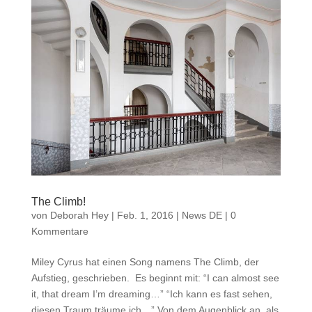
The Climb!
von
Deborah Hey
|
Feb. 1, 2016
|
News DE
|
0
Kommentare
Miley Cyrus hat einen Song namens The Climb, der
Aufstieg, geschrieben. Es beginnt mit: “I can almost see
it, that dream I’m dreaming…” “Ich kann es fast sehen,
diesen Traum träume ich…” Von dem Augenblick an, als