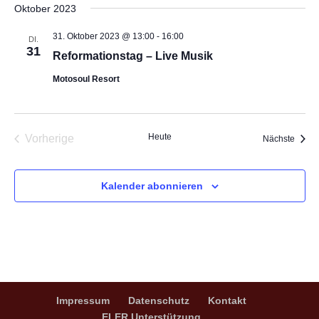
Oktober 2023
31. Oktober 2023 @ 13:00
-
16:00
DI.
31
Reformationstag – Live Musik
Motosoul Resort
Heute
Vorherige
Veran
Nächste
Veranstaltungen
Kalender abonnieren
Impressum
Datenschutz
Kontakt
ELER Unterstützung