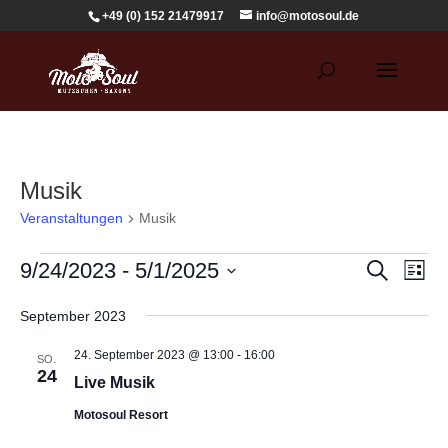
+49 (0) 152 21479917
info@motosoul.de
Musik
Veranstaltungen
Musik
Veranstaltungen
Veranst
Ver
9/24/2023
 - 
5/1/2025
Suche
Liste
Ans
Suche
Datum
Nav
und
September 2023
wählen.
Ansicht
24. September 2023 @ 13:00
-
16:00
SO.
Navigat
24
Live Musik
Motosoul Resort